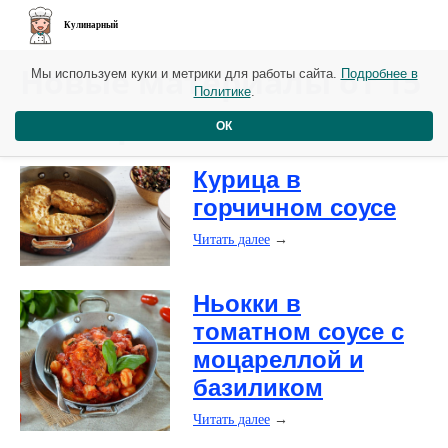
Кулинарный
Новые материалы от 15
Мы используем куки и метрики для работы сайта.
Подробнее в
Политике
.
октября
ОК
Курица в
горчичном соусе
Читать далее
→
Ньокки в
томатном соусе с
моцареллой и
базиликом
Читать далее
→