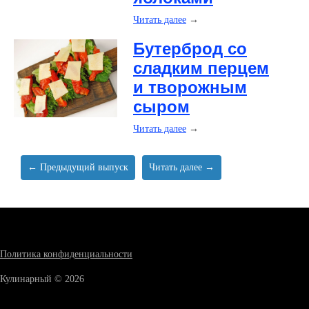
Читать далее
→
Бутерброд со
сладким перцем
и творожным
сыром
Читать далее
→
← Предыдущий выпуск
Читать далее →
Политика конфиденциальности
Кулинарный © 2026