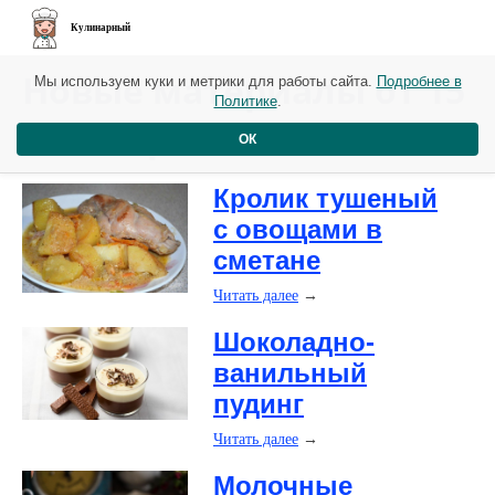
Кулинарный
Новые материалы от 15
Мы используем куки и метрики для работы сайта.
Подробнее в
Политике
.
сентября
ОК
​Кролик тушеный
с овощами в
сметане
Читать далее
→
​Шоколадно-
ванильный
пудинг
Читать далее
→
​Молочные