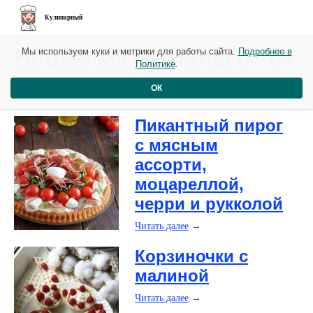
Кулинарный
Новые материалы от 01
Мы используем куки и метрики для работы сайта.
Подробнее в
Политике
.
августа
ОК
​Пикантный пирог
с мясным
ассорти,
моцареллой,
черри и рукколой
Читать далее
→
​Корзиночки с
малиной
Читать далее
→