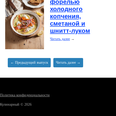
форелью
холодного
копчения,
сметаной и
шнитт-луком
Читать далее
→
← Предыдущий выпуск
Читать далее →
Политика конфиденциальности
Кулинарный © 2026