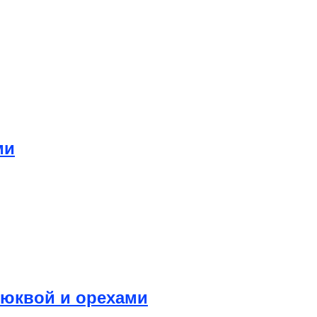
ми
клюквой и орехами