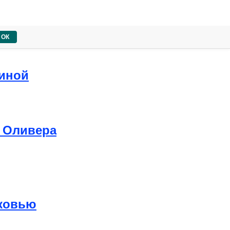
ОК
линой
 Оливера
рковью