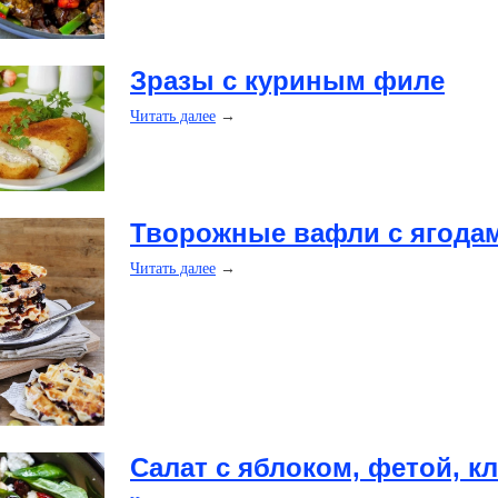
​Зразы с куриным филе
Читать далее
→
​Творожные вафли с ягода
Читать далее
→
​Салат с яблоком, фетой, 