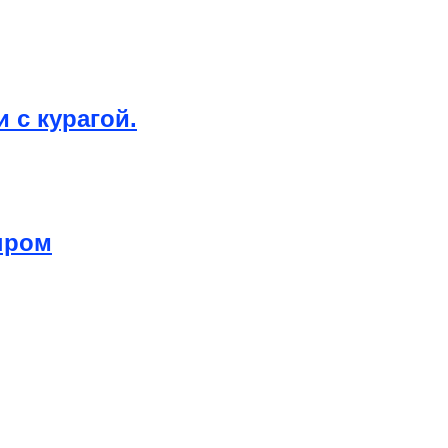
 с курагой.
ыром