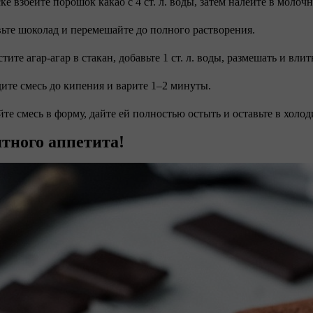
ске взбейте порошок какао с 4 ст. л. воды, затем налейте в моло
вьте шоколад и перемешайте до полного растворения.
стите агар-агар в стакан, добавьте 1 ст. л. воды, размешать и вл
дите смесь до кипения и варите 1–2 минуты.
йте смесь в форму, дайте ей полностью остыть и оставьте в холод
тного аппетита!