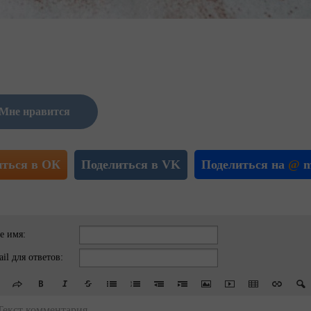
Мне нравится
иться в ОК
Поделиться в VK
Поделиться на
@
m
е имя:
il для ответов:
Текст комментария