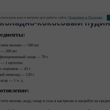
спользуем куки и метрики для работы сайта.
Подробнее в Политике
.
околадно-кокосовый пудин
едиенты:
совое молоко — 500 мл
 — 200 мл
финированный сахар — 70 г
 — 1 щепотка
о–порошок — 45 г
ый шоколад — 120 г
-агар — 1 ч. л. ⠀
отовление: ⠀
стите молоко, воду, сахар и соль в кастрюлю и нагрейте на средн