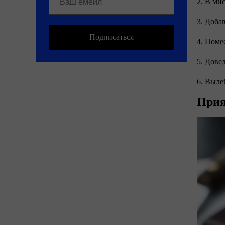
2. В ми
3. Доба
Подписаться
4. Поме
5. Дове
6. Выле
Прия