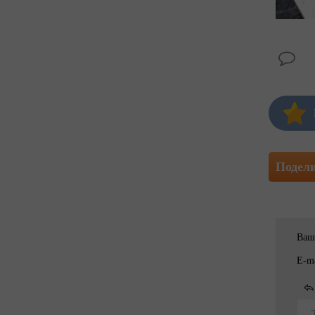
Подел
Ваш
E-ma