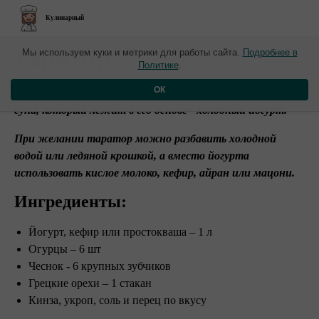
Кулинарный
​Таратор
Мы используем куки и метрики для работы сайта.
Подробнее в
Политике
.
ОК
Самый главный компонент этого основе болгарского
супа, который лежит в его основе - холодный йогурт.
При желании таратор можно разбавить холодной
водой или ледяной крошкой, а вместо йогурта
использовать кислое молоко, кефир, айран или мацони.
Ингредиенты:
Йогурт, кефир или простокваша – 1 л
Огурцы – 6 шт
Чеснок - 6 крупных зубчиков
Грецкие орехи – 1 стакан
Кинза, укроп, cоль и перец по вкусу