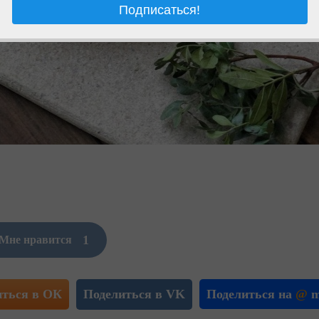
1
Мне нравится
иться в ОК
Поделиться в VK
Поделиться на
@
m