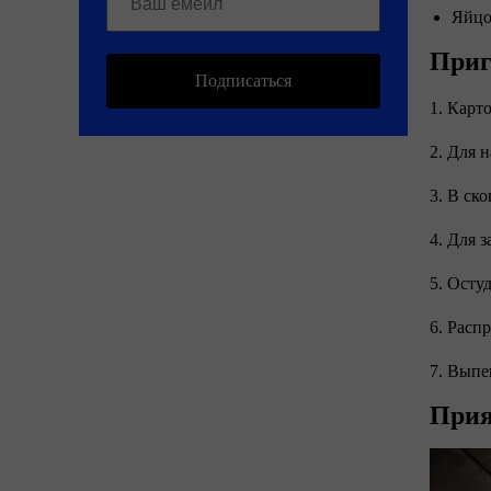
Яйцо
Приг
Подписаться
1. Карт
2. Для 
3. В ск
4. Для 
5. Осту
6. Расп
7. Выпе
Прия