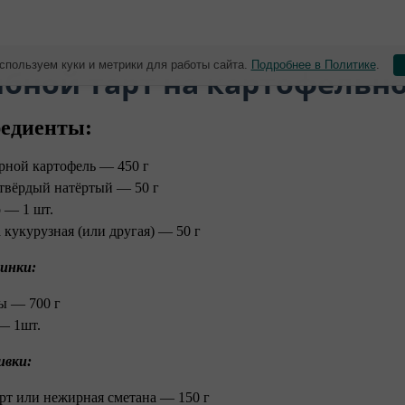
спользуем куки и метрики для работы сайта.
Подробнее в Политике
.
ибной тарт на картофельн
едиенты:
рной картофель — 450 г
твёрдый натёртый — 50 г
 — 1 шт.
 кукурузная (или другая) — 50 г
инки:
ы — 700 г
— 1шт.
ивки:
рт или нежирная сметана — 150 г