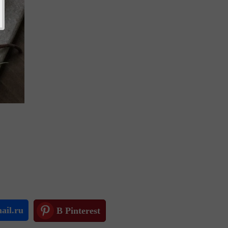
ail.ru
В Pinterest