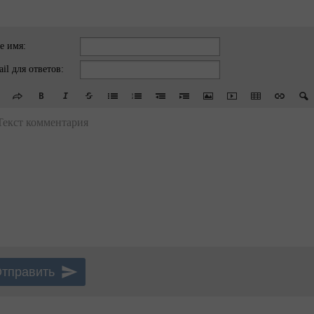
е имя:
il для ответов:
Текст комментария