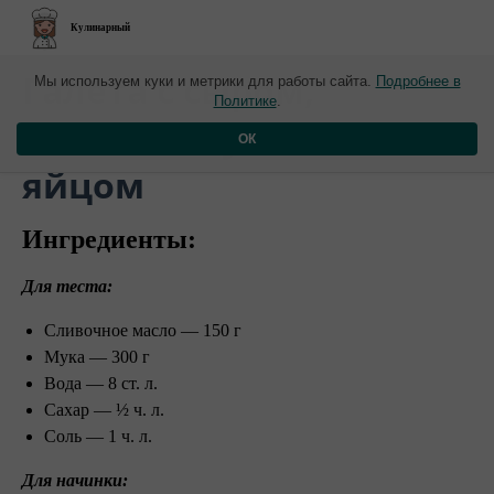
Кулинарный
Галета с сыром,
Мы используем куки и метрики для работы сайта.
Подробнее в
Политике
.
зелёным луком и
ОК
яйцом
Ингредиенты:
Для теста:
Сливочное масло — 150 г
Мука — 300 г
Вода — 8 ст. л.
Сахар — ½ ч. л.
Соль — 1 ч. л.
Для начинки: