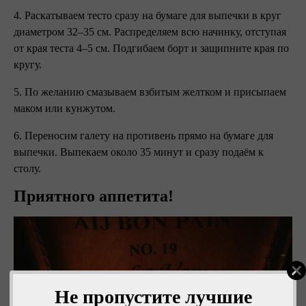
4. Раскатываем тесто сразу на бумаге для выпечки в круг
диаметром 32–35 см. Распределяем всю начинку, отступая
от края теста 4–5 см. Подгибаем борт и защипните края по
кругу.
5. По желанию смазываем взбитым желтком и присыпаем
маком или кунжутом.
6. Переносим галету на противень прямо на бумаге для
выпечки. Выпекаем около 35 минут и сразу подаём к
столу.
Приятного аппетита!
Не пропустите лучшие