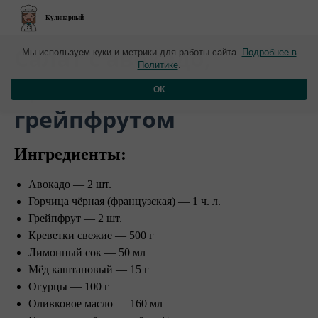
Кулинарный
​Салат с авокадо,
Мы используем куки и метрики для работы сайта.
Подробнее в
Политике
.
креветками и
ОК
грейпфрутом
Ингредиенты:
Авокадо — 2 шт.
Горчица чёрная (французская) — 1 ч. л.
Грейпфрут — 2 шт.
Креветки свежие — 500 г
Лимонный сок — 50 мл
Мёд каштановый — 15 г
Огурцы — 100 г
Оливковое масло — 160 мл