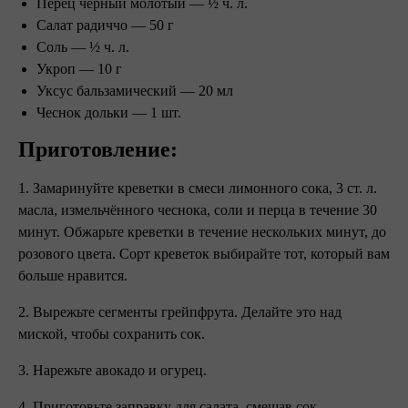
Перец черный молотый — ½ ч. л.
Салат радиччо — 50 г
Соль — ½ ч. л.
Укроп — 10 г
Уксус бальзамический — 20 мл
Чеснок дольки — 1 шт.
Приготовление:
1. Замаринуйте креветки в смеси лимонного сока, 3 ст. л.
масла, измельчённого чеснока, соли и перца в течение 30
минут. Обжарьте креветки в течение нескольких минут, до
розового цвета. Сорт креветок выбирайте тот, который вам
больше нравится.
2. Вырежьте сегменты грейпфрута. Делайте это над
миской, чтобы сохранить сок.
3. Нарежьте авокадо и огурец.
4. Приготовьте заправку для салата, смешав сок