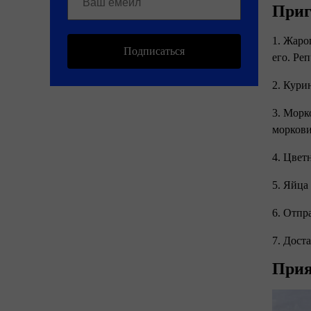
Приг
1. Жаро
Подписаться
его. Ре
2. Кури
3. Морк
моркови
4. Цвет
5. Яйца
6. Отпр
7. Дост
Прия