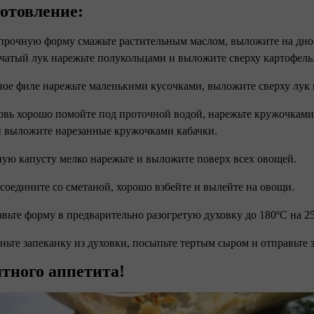
отовление:
прочную форму смажьте растительным маслом, выложите на дно
пчатый лук нарежьте полукольцами и выложите сверху картофель
ное филе нарежьте маленькими кусочками, выложите сверху лук
овь хорошо помойте под проточной водой, нарежьте кружочками
 выложите нарезанные кружочками кабачки.
ную капусту мелко нарежьте и выложите поверх всех овощей.
 соедините со сметаной, хорошо взбейте и вылейте на овощи.
авьте форму в предварительно разогретую духовку до 180ºC на 2
аньте запеканку из духовки, посыпьте тертым сыром и отправьте з
тного аппетита!