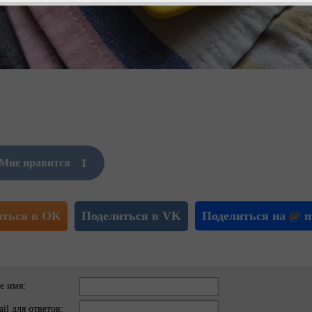
1
Мне нравится
иться в ОК
Поделиться в VK
Поделиться на
@
m
е имя:
il для ответов: