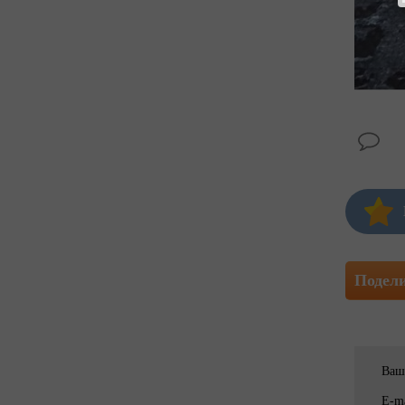
Подел
Ваш
E-ma