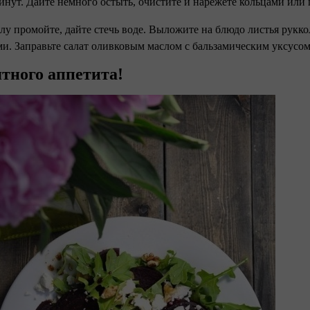
инут. Дайте немного остыть, очистите и нарежете кольцами или
олу промойте, дайте стечь воде. Выложите на блюдо листья рукко
и. Заправьте салат оливковым маслом с бальзамическим уксусом
тного аппетита!