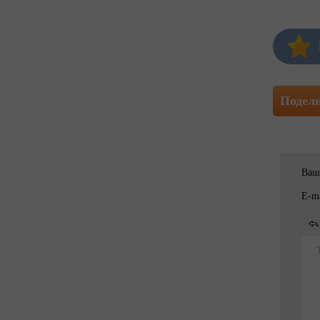
Подел
Ваш
E-ma