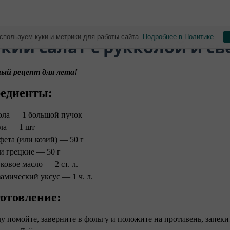
спользуем куки и метрики для работы сайта.
Подробнее в Политике
.
гкий салат с рукколой и с
ый рецепт для лета!
едиенты:
ола — 1 большой пучок
ла — 1 шт
фета (или козий) — 50 г
и грецкие — 50 г
ковое масло — 2 ст. л.
замический уксус — 1 ч. л.
отовление:
лу помойте, заверните в фольгу и положите на противень, запеки