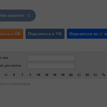
1
Мне нравится
иться в ОК
Поделиться в VK
Поделиться на
@
m
е имя:
il для ответов:
Текст комментария