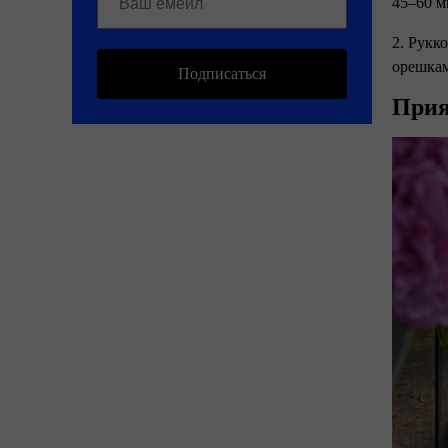
45–60 м
2. Рукк
орешкам
Подписаться
Прия