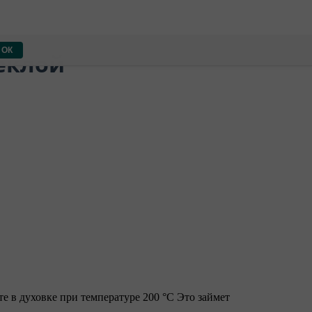
ОК
веклой
те в духовке при температуре 200 °С Это займет