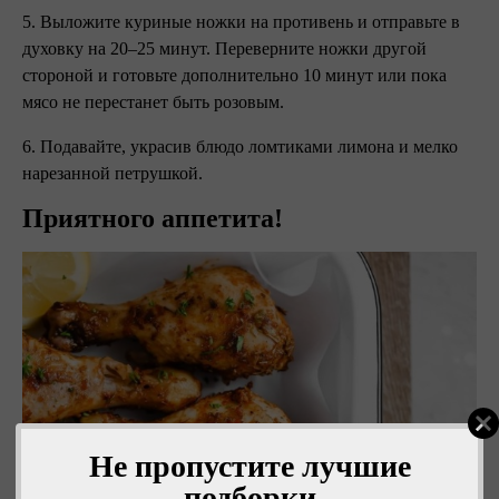
5. Выложите куриные ножки на противень и отправьте в
духовку на 20–25 минут. Переверните ножки другой
стороной и готовьте дополнительно 10 минут или пока
мясо не перестанет быть розовым.
6. Подавайте, украсив блюдо ломтиками лимона и мелко
нарезанной петрушкой.
Приятного аппетита!
Не пропустите лучшие
подборки