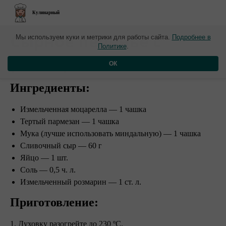
Кулинарный
​Сырное печенье с
Мы используем куки и метрики для работы сайта.
Подробнее в
Политике
.
розмарином
ОК
Ингредиенты:
Измельченная моцарелла — 1 чашка
Тертый пармезан — 1 чашка
Мука (лучше использовать миндальную) — 1 чашка
Сливочный сыр — 60 г
Яйцо — 1 шт.
Соль — 0,5 ч. л.
Измельченный розмарин — 1 ст. л.
Приготовление:
1. Духовку разогрейте до 230 ºC.