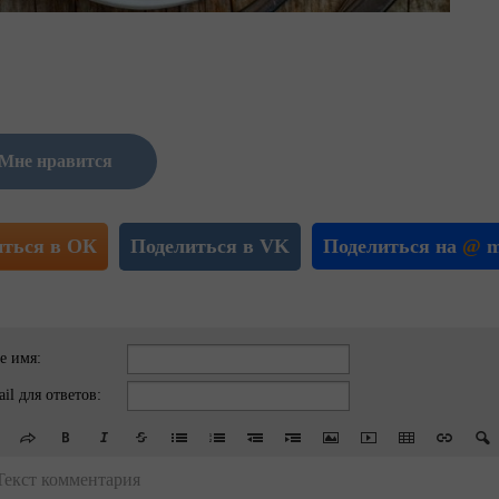
Мне нравится
иться в ОК
Поделиться в VK
Поделиться на
@
m
е имя:
il для ответов:
Текст комментария