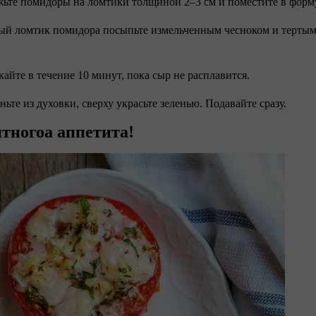
жьте помидоры на ломтики толщиной 2–3 см и поместите в форм
ый ломтик помидора посыпьте измельченным чесноком и тертым
кайте в течение 10 минут, пока сыр не расплавится.
ньте из духовки, сверху украсьте зеленью. Подавайте сразу.
тногоа аппетита!