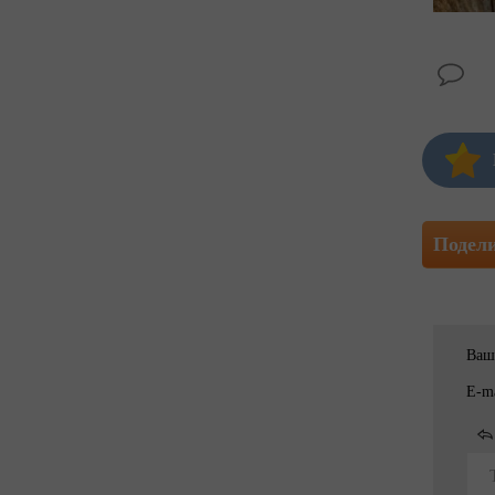
Подел
Ваш
E-ma