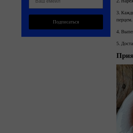
2. Наре
3. Кажд
перцем.
Подписаться
4. Выпе
5. Доста
Прия