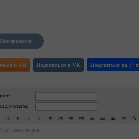
Мне нравится
иться в ОК
Поделиться в VK
Поделиться на
@
m
е имя:
il для ответов:
Текст комментария