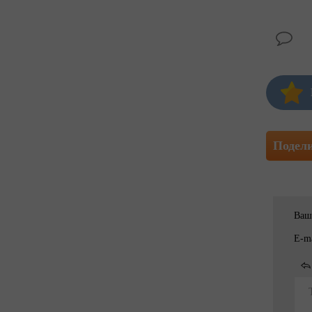
Подел
Ваш
E-ma