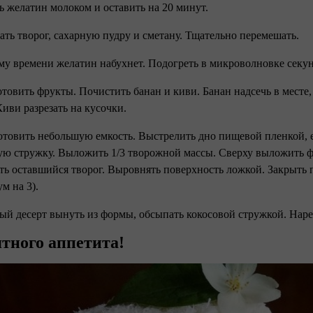
ть желатин молоком и оставить на 20 минут.
ать творог, сахарную пудру и сметану. Тщательно перемешать.
ому времени желатин набухнет. Подогреть в микроволновке секун
отовить фрукты. Почистить банан и киви. Банан надсечь в месте,
Киви разрезать на кусочки.
отовить небольшую емкость. Выстрелить дно пищевой пленкой, ее
ую стружку. Выложить 1/3 творожной массы. Сверху выложить ф
ь оставшийся творог. Выровнять поверхность ложкой. Закрыть п
м на 3).
вый десерт вынуть из формы, обсыпать кокосовой стружкой. Нар
тного аппетита!