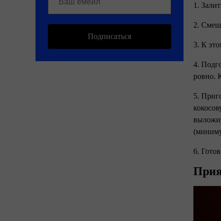
1. Зали
2. Смеш
Подписаться
3. К эт
4. Подг
ровно. 
5. Приг
кокосов
выложит
(миниму
6. Гото
Прия