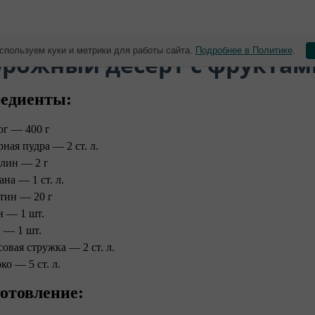
спользуем куки и метрики для работы сайта.
Подробнее в Политике
.
орожный десерт с фруктам
едиенты:
ог — 400 г
ная пудра — 2 ст. л.
лин — 2 г
ана — 1 ст. л.
тин — 20 г
н — 1 шт.
 — 1 шт.
совая стружка — 2 ст. л.
о — 5 ст. л.
отовление: