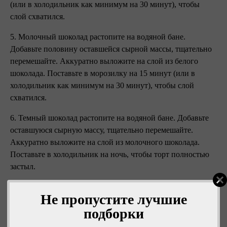
(или в холодильник как минимум на 30 минут), чтобы
слой схватился.
5. Молочный шоколад растопите на водяной бане.
Добавьте половину оставшейся сырной массы, тщательно
перемешайте. Аккуратно выложите на слой из белого
шоколада. Поставьте в морозилку на 15 минут (или в
холодильник как минимум на 30 минут), чтобы слой
схватился.
6. Темный шоколад растопите на водяной бане. Добавьте
оставшуюся сырную массу, тщательно перемешайте.
Аккуратно выложите на слой из молочного шоколада.
Поставьте в холодильник на ночь, чтобы торт полностью
застыл.
7. Перед подачей аккуратно удалите форму.
Не пропустите лучшие
Приятного аппетита!
подборки