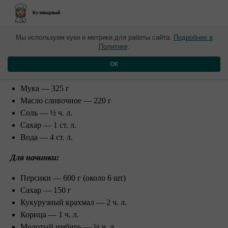
Кулинарный
​Персиковый пирог
Мы используем куки и метрики для работы сайта.
Подробнее в
Политике
.
Ингредиенты:
ОК
Мука — 325 г
Масло сливочное — 220 г
Соль — ½ ч. л.
Сахар — 1 ст. л.
Вода — 4 ст. л.
Для начинки:
Персики — 600 г (около 6 шт)
Сахар — 150 г
Кукурузный крахмал — 2 ч. л.
Корица — 1 ч. л.
Молотый имбирь — ¼ ч. л.