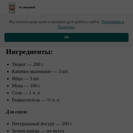
Кулинарный
​Творожно-кабачковые
Мы используем куки и метрики для работы сайта.
Подробнее в
Политике
.
оладьи
ОК
Ингредиенты:
Творог — 200 г
Кабачки маленькие — 3 шт.
Яйца — 3 шт.
Мука — 100 г
Соль — 1 ч. л.
Разрыхлитель — ½ ч. л.
Для соуса:
Натуральный йогурт — 200 г
Зелень кинзы — по вкусу