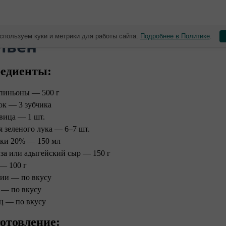
спользуем куки и метрики для работы сайта.
Подробнее в Политике
.
льен ⠀
едиенты:
иньоны — 500 г
ок — 3 зубчика
вица — 1 шт.
я зеленого лука — 6–7 шт.
ки 20% — 150 мл
за или адыгейский сыр — 150 г
— 100 г
ии — по вкусу
 — по вкусу
ц — по вкусу ⠀
отовление: