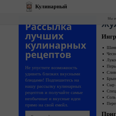
Кулинарный
Мы и
​Жу
Рассылка
лучших
Ингр
кулинарных
Шамп
рецептов
Чесн
Луко
Перь
Не упустите возможность
Слив
удивить близких вкусными
Брын
блюдами! Подпишитесь на
Сыр 
нашу рассылку кулинарных
Спец
рецептов и получайте самые
Соль
необычные и вкусные идеи
Пере
прямо на свой емейл.
Приг