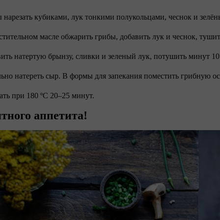
ы нарезать кубиками, лук тонкими полукольцами, чеснок и зелён
астительном масле обжарить грибы, добавить лук и чеснок, туши
вить натертую брынзу, сливки и зеленый лук, потушить минут 1
льно натереть сыр. В формы для запекания поместить грибную о
кать при 180 ºC 20–25 минут.
тного аппетита!