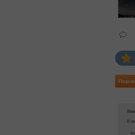
Подел
Ваш
E-ma