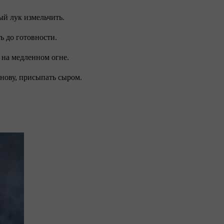
ый лук измельчить.
ть до готовности.
0 на медленном огне.
снову, присыпать сыром.