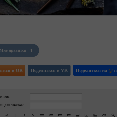
1
Мне нравится
иться в ОК
Поделиться в VK
Поделиться на
@
m
е имя:
il для ответов: