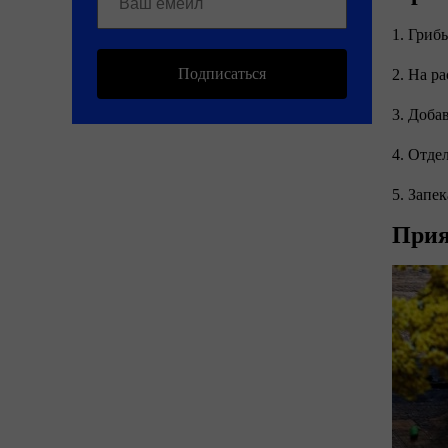
1. Гриб
Подписаться
2. На р
3. Доба
4. Отде
5. Запе
Прия