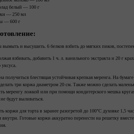
лад белый — 100 г
ки — 250 мл
ы — 600 г
отовление:
ы вымыть и высушить. 6 белков взбить до мягких пиков, постепен
лжая взбивать, добавить 1 ч. л. ванильного экстракта и 20 г крах
 уксуса.
на получиться блестящая устойчивая крепкая меренга. На бумаг
Сделать три коржа диаметром 20 см. Также можно сделать мале
ь меренгу ложкой или при помощи кондитерского мешка круга
 не будут выливаться.
ть коржи для торта в заранее разогретой до 100°C духовке 1,5 ча
 внутри. Готовые коржи аккуратно перенести на решетку вмест
ия.