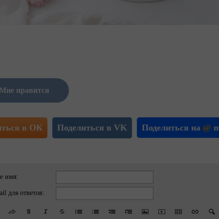
Мне нравится
иться в ОК
Поделиться в VK
Поделиться на
@
m
е имя:
il для ответов: