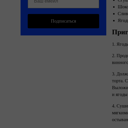
Шоко
Слив
Ягод
Подписаться
Приг
1. Ягод
2. Продо
винного
3. Долж
торта. 
Выложит
и ягоды
4. Суши
мягкими
остыван