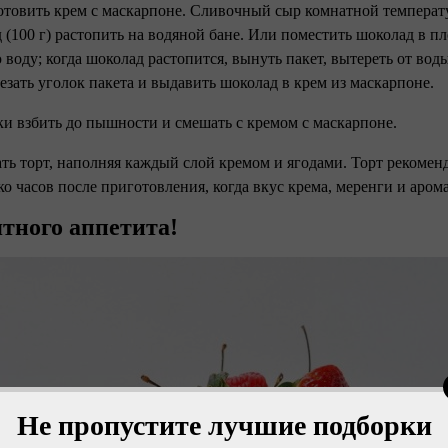
отовить крем с маскарпоне. Сливочный сыр комнатной температ
 (100 г) растопить на водяной бане. Или поместить шоколад в п
 воду; когда шоколад растопится, вынуть пакет, вытереть от вод
резать уголок пакета и выдавить шоколад в крем из маскарпоне.
ки взбить до пышности и смешать с кремом с маскарпоне.
ать торт, наполняя каждый слой кремом и ягодами. Торт рекоменд
ко часов после приготовления, когда вкус крема, меренги и аром
тного аппетита!
Не пропустите лучшие подборки