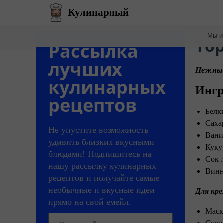
Кулинарный
Мы и
​То
Рассылка
лучших
Нежный,
кулинарных
Ингр
рецептов
Белк
Саха
Не упустите возможность
Вани
удивить близких вкусными
Куку
блюдами! Подпишитесь на
Сок 
нашу рассылку кулинарных
Винн
рецептов и получайте самые
необычные и вкусные идеи
Для кре
прямо на свой емейл.
Маска
Сгущ