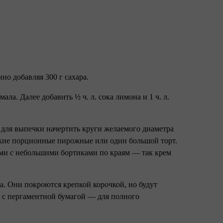
но добавляя 300 г сахара.
мала. Далее добавить ½ ч. л. сока лимона и 1 ч. л.
е для выпечки начертить круги желаемого диаметра
нькие порционные пирожные или один большой торт.
ми с небольшими бортиками по краям — так крем
са. Они покроются крепкой корочкой, но будут
е с пергаментной бумагой — для полного