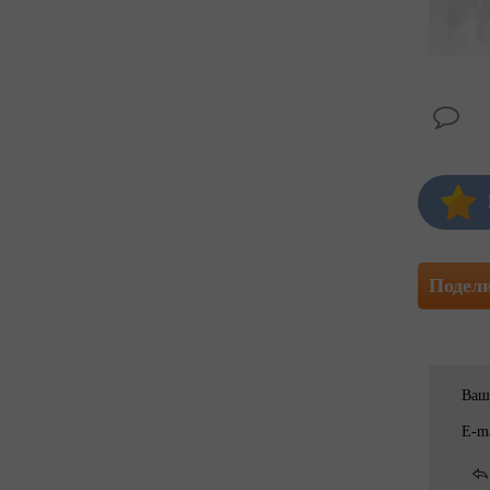
Подел
Ваш
E-ma