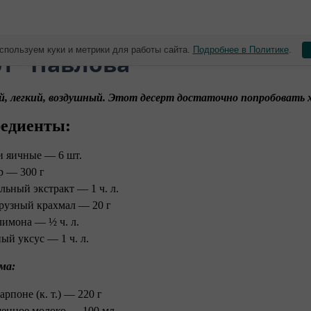
спользуем куки и метрики для работы сайта.
Подробнее в Политике
.
рт "Павлова"
 легкий, воздушный. Этот десерт достаточно попробовать хо
едиенты:
и яичные — 6 шт.
р — 300 г
льный экстракт — 1 ч. л.
рузный крахмал — 20 г
лимона — ½ ч. л.
ый уксус — 1 ч. л.
ма:
рпоне (к. т.) — 220 г
енное молоко — 100 мл