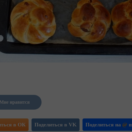
Мне нравится
иться в ОК
Поделиться в VK
Поделиться на
@
m