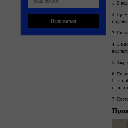
1. В ве
2. Пром
Подписаться
сторона
3. Пост
4. С из
всыпьте
5. Закр
6. По и
Раската
на прот
7. Пост
Прия