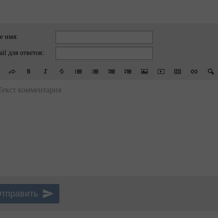
е имя:
il для ответов:
Текст комментария