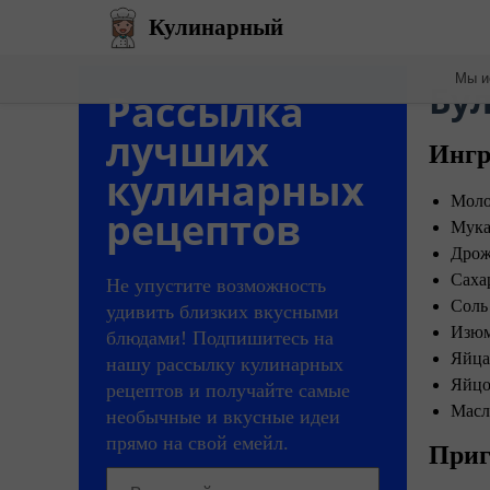
Кулинарный
Мы и
​Б
Рассылка
лучших
Ингр
кулинарных
Моло
рецептов
Мука
Дрож
Сахар
Не упустите возможность
Соль 
удивить близких вкусными
Изюм
блюдами! Подпишитесь на
Яйца
нашу рассылку кулинарных
Яйцо
рецептов и получайте самые
Масл
необычные и вкусные идеи
прямо на свой емейл.
Приг