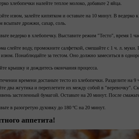
дерко хлебопечки налейте теплое молоко, добавьте 2 яйца.
ойте изюм, залейте кипятком и оставьте на 10 минут. В ведерко 
м всыпьте дрожжи, сахар, соль.
авьте ведерко в хлебопечку. Выставите режим "Тесто", время 1 ча
юма слейте воду, промокните салфеткой, смешайте с 1 ч. л. муки.
 изюм. Понаблюдайте за тестом. Оно должно замеситься в одно
ойте крышку и дождитесь окончания процесса.
стечении времени достаньте тесто из хлебопечки. Разделите на 9 
йте два жгутика и переплетите их между собой в "веревочку". С
ивень застеленный бумагой. Оставьте на 20 минут. После смажьт
авьте в разогретую духовку до 180 ºC на 20 минут.
тного аппетита!