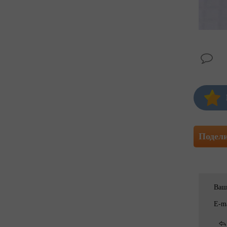
Подел
Ваш
E-ma