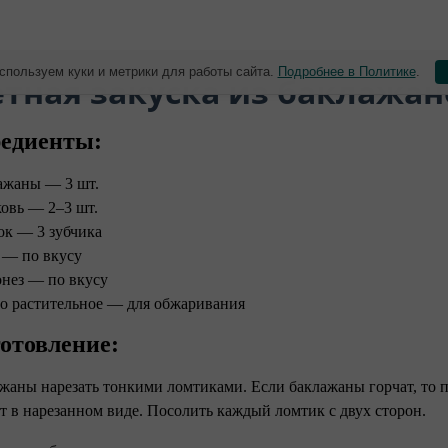
спользуем куки и метрики для работы сайта.
Подробнее в Политике
.
етная закуска из баклажан
едиенты:
ажаны — 3 шт.
овь — 2–3 шт.
ок — 3 зубчика
 — по вкусу
нез — по вкусу
о растительное — для обжаривания
отовление: ⠀
ажаны нарезать тонкими ломтиками. Если баклажаны горчат, то п
т в нарезанном виде. Посолить каждый ломтик с двух сторон.