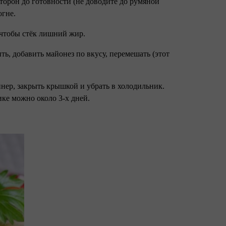
торон до готовности (не доводите до румяной
огне.
 чтобы стёк лишний жир.
ить, добавить майонез по вкусу, перемешать (этот
нер, закрыть крышкой и убрать в холодильник.
ике можно около 3-х дней.