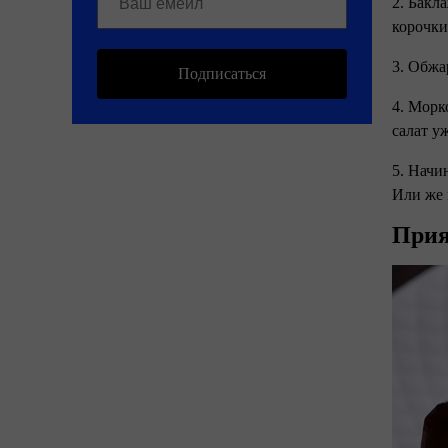
2. Бакл
корочки
3. Обжа
Подписаться
4. Морк
салат у
5. Начи
Или же 
Прия