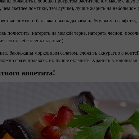
ажаны обжарить в хорошо прогретом растительном масле с двух с
, чем светлее ломтики, тем лучше), лучше жарить на небольшом 
ренные ломтики баклажан выкладываем на бумажную салфетку,
овь почистить, натереть на мелкой тёрке, натереть чеснок, посол
же сам по себе очень вкусный).
нить баклажаны морковным салатом, сложить аккуратно в контей
можно сразу подавать, но лучше охладить. Хранить в холодильн
тного аппетита!