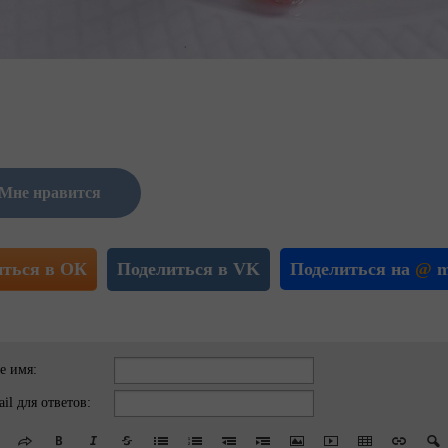
Мне нравится
иться в ОК
Поделиться в VK
Поделиться на
@
m
е имя:
il для ответов: