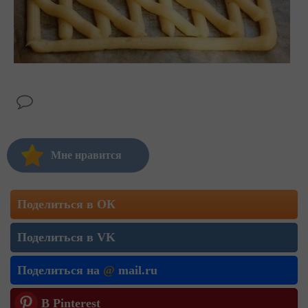
Мне нравится
Поделиться в ОК
Поделиться в VK
Поделиться на
@
mail.ru
В Pinterest