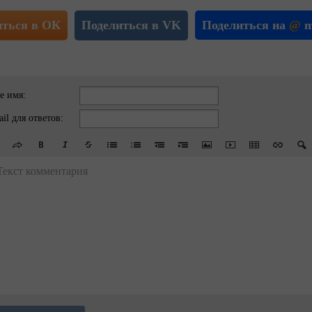
иться в ОК
Поделиться в VK
Поделиться на
@
m
е имя:
il для ответов:
Текст комментария