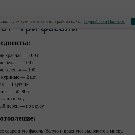
спользуем куки и метрики для работы сайта.
Подробнее в Политике
.
лат "Три фасоли"
едиенты:
ль красная — 100 г
ль белая — 100 г
ль зеленая — 100 г
 куриные — 2 шт.
ок — 1 зубчик
нез — 50–80 г
 — по вкусу
ый перец — по вкусу
отовление:
нее сваренную фасоль (белую и красную) выложите в миску.