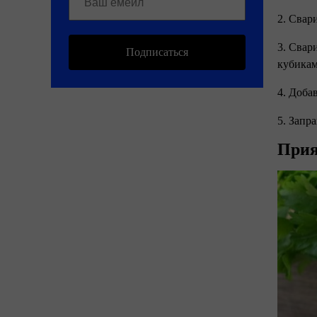
2. Свар
3. Свар
Подписаться
кубикам
4. Доба
5. Запр
Прия