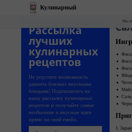
Кулинарный
Мы и
​Са
Рассылка
лучших
Ингр
кулинарных
Фасо
рецептов
Фасо
Фасо
Яйца
Не упустите возможность
Чесн
удивить близких вкусными
Майо
блюдами! Подпишитесь на
Соль
нашу рассылку кулинарных
Черн
рецептов и получайте самые
необычные и вкусные идеи
Приг
прямо на свой емейл.
1. Зара