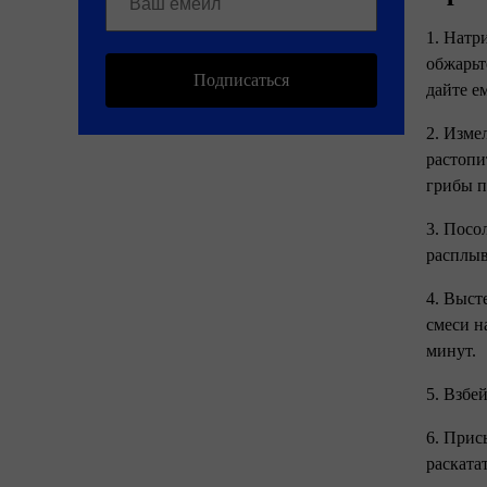
1. Натр
обжарьт
Подписаться
дайте е
2. Изме
растопи
грибы п
3. Посо
расплыв
4. Выст
смеси н
минут.
5. Взбе
6. Прис
раската