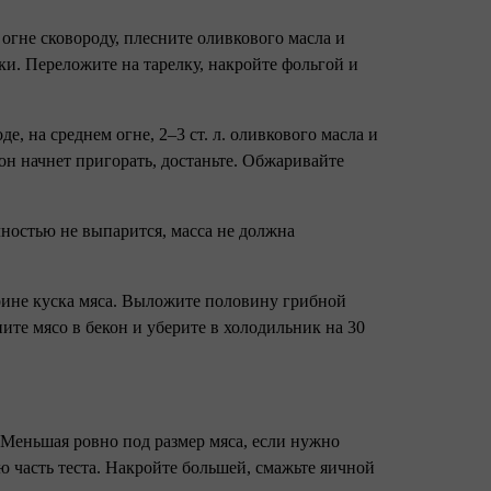
 огне сковороду, плесните оливкового масла и
чки. Переложите на тарелку, накройте фольгой и
е, на среднем огне, 2–3 ст. л. оливкового масла и
 он начнет пригорать, достаньте. Обжаривайте
лностью не выпарится, масса не должна
ирине куска мяса. Выложите половину грибной
ните мясо в бекон и уберите в холодильник на 30
. Меньшая ровно под размер мяса, если нужно
ю часть теста. Накройте большей, смажьте яичной