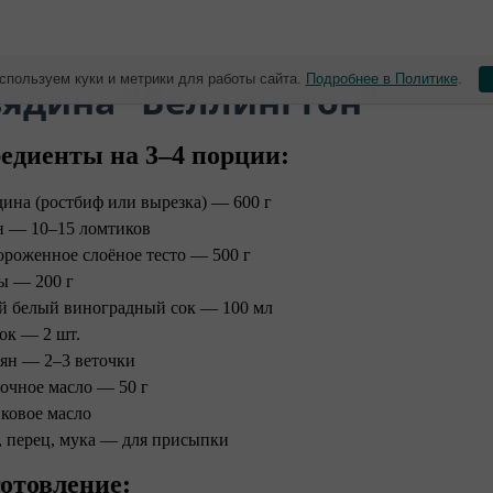
спользуем куки и метрики для работы сайта.
Подробнее в Политике
.
вядина "Веллингтон"
едиенты на 3–4 порции:
дина (ростбиф или вырезка) — 600 г
н — 10–15 ломтиков
ороженное слоёное тесто — 500 г
ы — 200 г
й белый виноградный сок — 100 мл
ок — 2 шт.
ян — 2–3 веточки
очное масло — 50 г
ковое масло
, перец, мука — для присыпки
отовление: