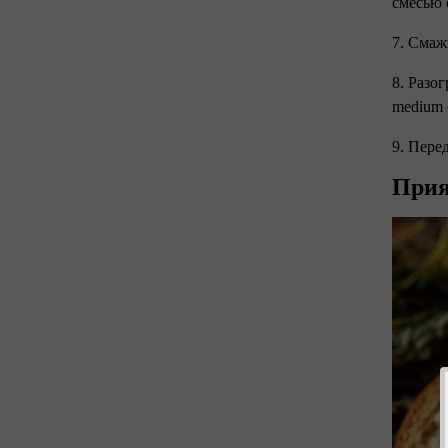
смесью 
7. Смаж
8. Разо
medium 
9. Пере
Прия