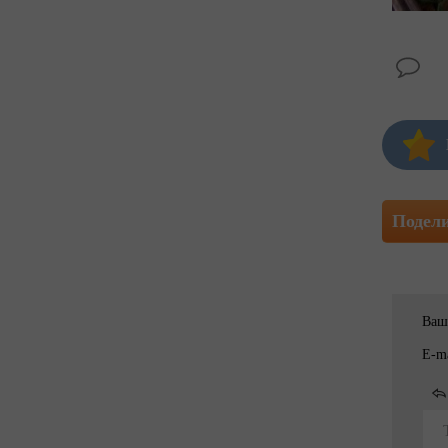
Подел
Ваш
E-ma