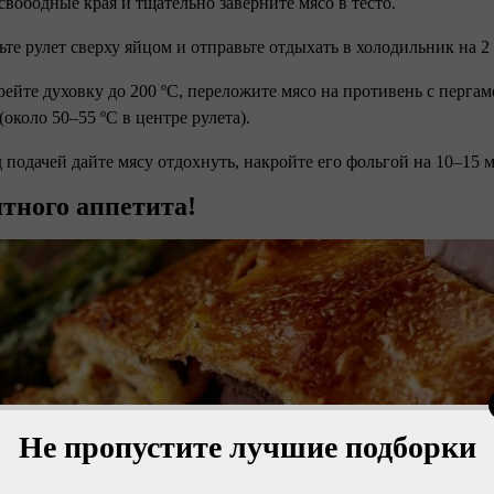
свободные края и тщательно заверните мясо в тесто.
ьте рулет сверху яйцом и отправьте отдыхать в холодильник на 2 
грейте духовку до 200 ºС, переложите мясо на противень с перга
(около 50–55 ºС в центре рулета).
д подачей дайте мясу отдохнуть, накройте его фольгой на 10–15 
тного аппетита!
Не пропустите лучшие подборки