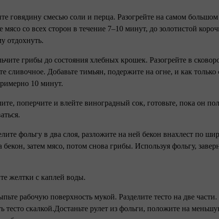
ите говядину смесью соли и перца. Разогрейте на самом большом
е мясо со всех сторон в течение 7–10 минут, до золотистой коро
му отдохнуть.
льчите грибы до состояния хлебных крошек. Разогрейте в сковород
те сливочное. Добавьте тимьян, подержите на огне, и как только
римерно 10 минут.
лите, поперчите и влейте виноградный сок, готовьте, пока он по
аться.
елите фольгу в два слоя, разложите на ней бекон внахлест по ш
а бекон, затем мясо, потом снова грибы. Используя фольгу, завер
йте желтки с каплей воды.
ыпьте рабочую поверхность мукой. Разделите тесто на две части
ть тесто скалкой.Достаньте рулет из фольги, положите на меньшу