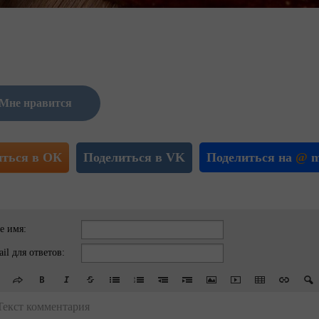
Мне нравится
иться в ОК
Поделиться в VK
Поделиться на
@
m
е имя:
il для ответов:
Текст комментария