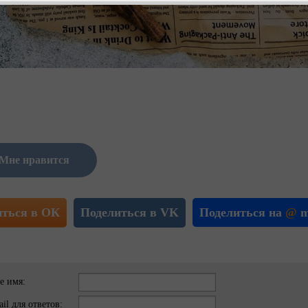
Мне нравится
иться в ОК
Поделиться в VK
Поделиться на
@
m
е имя:
il для ответов: