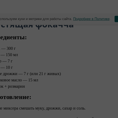
спользуем куки и метрики для работы сайта.
Подробнее в Политике
.
устящая фокачча
едиенты:
 — 300 г
 — 150 мл
р — 7 г
 — 10 г
е дрожжи — 7 г (или 21 г живых)
ковое масло — 15 мл
ок + розмарин
отовление:
ше миксера смешать муку, дрожжи, сахар и соль.