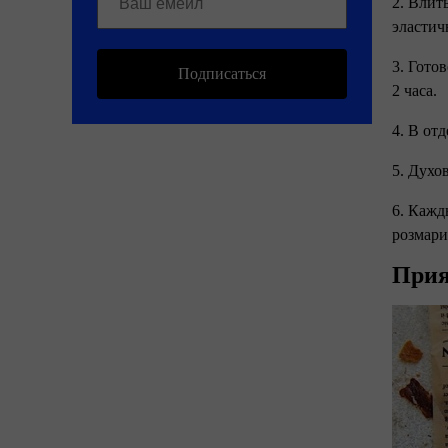
2. Влит
эластич
3. Гото
Подписаться
2 часа.
4. В от
5. Духо
6. Кажд
розмари
Прия