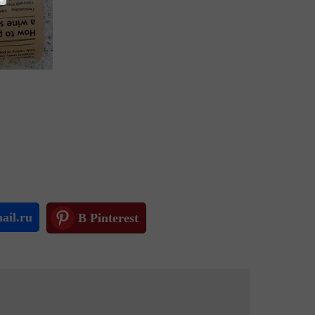
ail.ru
В Pinterest