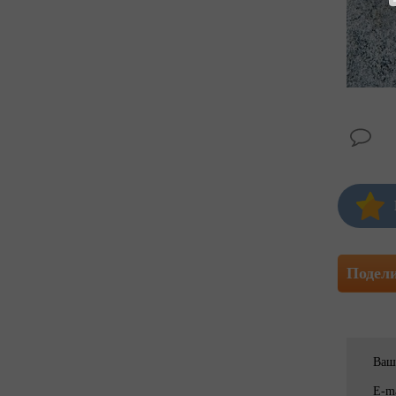
Подел
Ваш
E-ma