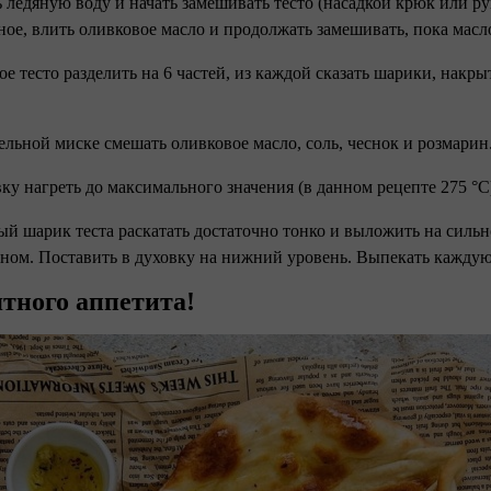
ь ледяную воду и начать замешивать тесто (насадкой крюк или рук
ное, влить оливковое масло и продолжать замешивать, пока масло
вое тесто разделить на 6 частей, из каждой сказать шарики, нак
дельной миске смешать оливковое масло, соль, чеснок и розмарин
вку нагреть до максимального значения (в данном рецепте 275 °C)
ый шарик теста раскатать достаточно тонко и выложить на сильн
ном. Поставить в духовку на нижний уровень. Выпекать каждую 
тного аппетита!