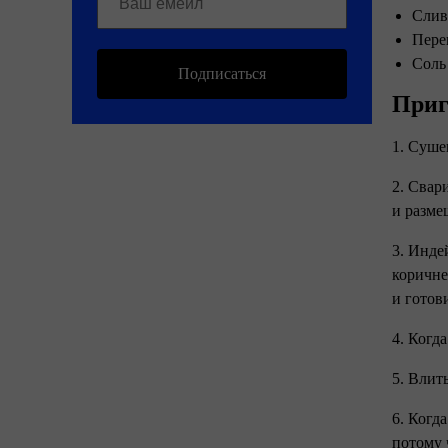
Слив
Пере
Соль
Подписаться
Приг
1. Суше
2. Свар
и разме
3. Инде
коричне
и готов
4. Когд
5. Влит
6. Когд
потому 