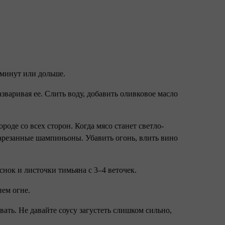
 минут или дольше.
азваривая ее. Слить воду, добавить оливковое масло
оде со всех сторон. Когда мясо станет светло-
нарезанные шампиньоны. Убавить огонь, влить вино
снок и листочки тимьяна с 3–4 веточек.
нем огне.
авать. Не давайте соусу загустеть слишком сильно,