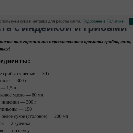
спользуем куки и метрики для работы сайта.
Подробнее в Политике
.
та с индейкой и грибами
пасте так гармонично переплетаются ароматы грибов, вина, 
ться!
едиенты:
е грибы сушеные — 30 г
алле — 300 г
 — 1,5 ч.л.
ковое масло — 60 мл
 индейки — 300 г
пиньоны — 150
 белое сухое (столовое) — 200 мл
ок — 2 зубчика
ян — по вкусу