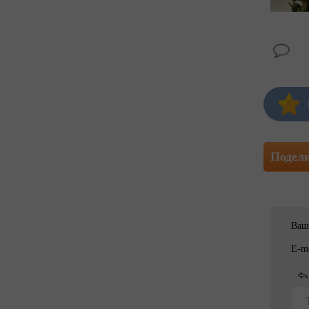
Подел
Ваш
E-ma