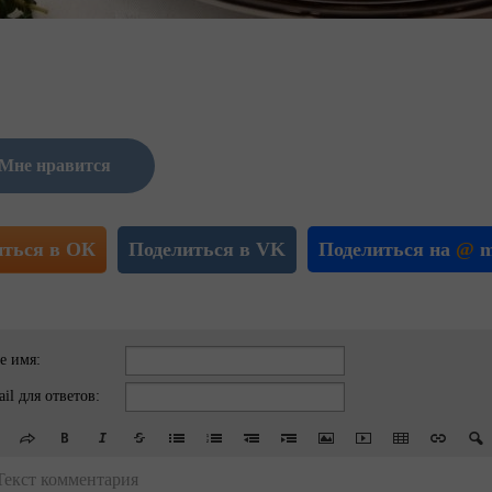
Мне нравится
иться в ОК
Поделиться в VK
Поделиться на
@
m
е имя:
il для ответов:
Текст комментария