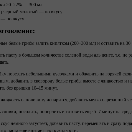
ки 20–22% — 300 мл
ц черный молотый — по вкусу
 — по вкусу
отовление:
ные белые грибы залить кипятком (200–300 мл) и оставить на 30
ить пасту в большом количестве соленой воды аль денте, т.е. не р
шать.
йку порезать небольшими кусочками и обжарить на горячей сковор
вым, добавить в сковороду белые грибы вместе с жидкостью и 
ить без крышки 10–15 минут.
а жидкость наполовину испарится, добавить мелко нарезанный че
ь сливки, посолить, поперчить и готовить еще 5–7 минут на сред
а соус немного загустеет, добавить пасту, перемешать и сразу под
что паста еще впитает часть жидкости.