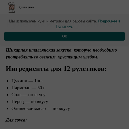
Кулинарный
​Рулетики из цукини с
Мы используем куки и метрики для работы сайта.
Подробнее в
Политике
.
рикоттой
ОК
Шикарная итальянская закуска, которую необходимо
употреблять со свежим, хрустящим хлебом.
Ингредиенты для 12 рулетиков:
Цукини — 1шт.
Пармезан — 50 г
Соль — по вкусу
Перец — по вкусу
Оливковое масло — по вкусу
Для соуса: