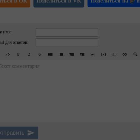
иться в ОК
Поделиться в VK
Поделиться на
@
m
е имя:
il для ответов:
Текст комментария