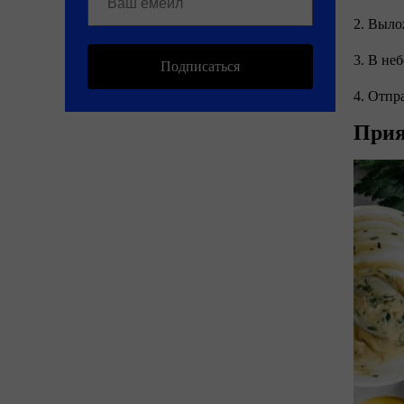
2. Выло
3. В не
Подписаться
4. Отпр
Прия