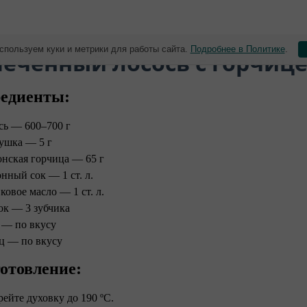
спользуем куки и метрики для работы сайта.
Подробнее в Политике
.
печенный лосось с горчиц
едиенты:
сь — 600–700 г
ушка — 5 г
нская горчица — 65 г
нный сок — 1 ст. л.
ковое масло — 1 ст. л.
ок — 3 зубчика
 — по вкусу
ц — по вкусу
отовление:
грейте духовку до 190 ºC.