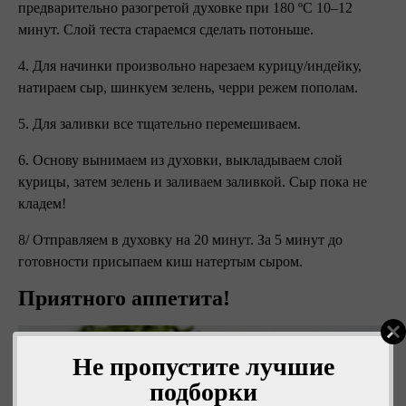
предварительно разогретой духовке при 180 ºC 10–12
минут. Слой теста стараемся сделать потоньше.
4. Для начинки произвольно нарезаем курицу/индейку,
натираем сыр, шинкуем зелень, черри режем пополам.
5. Для заливки все тщательно перемешиваем.
6. Основу вынимаем из духовки, выкладываем слой
курицы, затем зелень и заливаем заливкой. Сыр пока не
кладем!
8/ Отправляем в духовку на 20 минут. За 5 минут до
готовности присыпаем киш натертым сыром.
Приятного аппетита!
Не пропустите лучшие
подборки