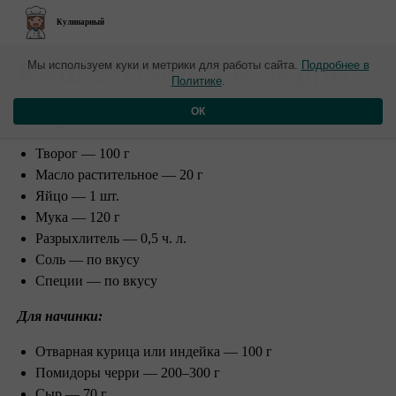
Кулинарный
Киш с птицей и черри
Мы используем куки и метрики для работы сайта.
Подробнее в
Политике
.
Ингредиенты:
ОК
Творог — 100 г
Масло растительное — 20 г
Яйцо — 1 шт.
Мука — 120 г
Разрыхлитель — 0,5 ч. л.
Соль — по вкусу
Специи — по вкусу
Для начинки:
Отварная курица или индейка — 100 г
Помидоры черри — 200–300 г
Сыр — 70 г