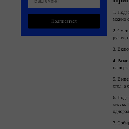
Приг
1. Подг
можно с
Подписаться
2. Смет
рукам, 
3. Вклю
4. Разд
на перг
5. Выпе
стол, а 
6. Подг
массы. 
одноро
7. Соби