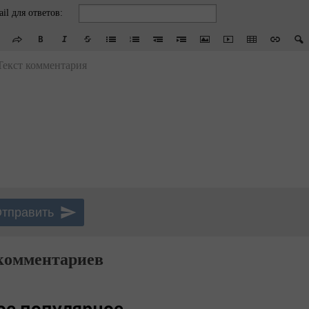
il для ответов:
Текст комментария
комментариев
ое популярное