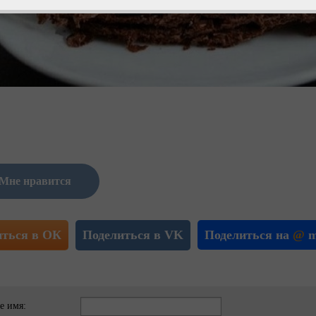
Мне нравится
иться в ОК
Поделиться в VK
Поделиться на
@
m
е имя: