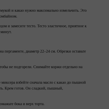
с мукой и какао нужно максимально измельчить. Это
комбайном.
ом и замесите тесто. Тесто эластичное, приятное к
0 минут.
 на пергаменте, диаметр 22–24 см. Обрезки оставьте
чтобы не подгорели. Снимайте коржи отдельно на
ше миксера взбейте сначала масло с какао до пышной
ть. Крем готов. Он сладкий, пышный,
омажьте бока и верх торта.