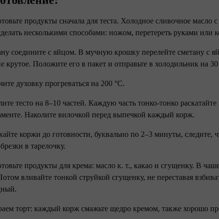
отовление:
отовьте продукты сначала для теста. Холодное сливочное масло 
делать несколькими способами: ножом, перетереть руками или 
ану соедините с яйцом. В мучную крошку перелейте сметану с яйц
не крутое. Положите его в пакет и отправьте в холодильник на 3
чите духовку прогреваться на 200 °С.
елите тесто на 8–10 частей. Каждую часть тонко-тонко раскатайте
аменте. Наколите вилочкой перед выпечкой каждый корж.
кайте коржи до готовности, буквально по 2–3 минуты, следите, 
обрезки в тарелочку.
отовьте продукты для крема: масло к. т., какао и сгущенку. В ча
Потом вливайте тонкой струйкой сгущенку, не переставая взбива
дный.
раем торт: каждый корж смажьте щедро кремом, также хорошо пр