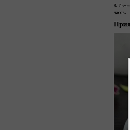
8. Изме
часов.
Прия