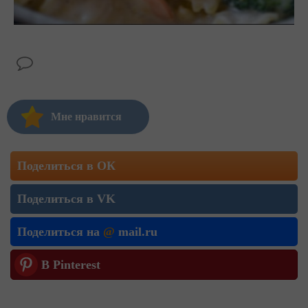
Мне нравится
Поделиться в ОК
Поделиться в VK
Поделиться на
@
mail.ru
В Pinterest