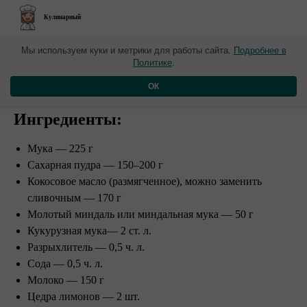
Кулинарный
​Нежный лимонный
Мы используем куки и метрики для работы сайта.
Подробнее в
Политике
.
кекс
ОК
Ингредиенты:
Мука — 225 г
Сахарная пудра — 150–200 г
Кокосовое масло (размягченное), можно заменить
сливочным — 170 г ⠀
Молотый миндаль или миндальная мука — 50 г
Кукурузная мука— 2 ст. л.
Разрыхлитель — 0,5 ч. л.
Сода — 0,5 ч. л.
Молоко — 150 г
Цедра лимонов — 2 шт.