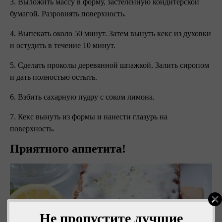
3. Выложить массу в форму, застеленную кондитерской
бумагой. Разровнять поверхность.
4. Выпекать около 50 минут. Затем вынуть кекс из духовки
и остудить в течение 10 минут.
5. Сделать проколы деревянной шпажкой. Залить сиропом
и дать полностью остыть.
6. Взбить сахарную пудру с соком лимона.
7. Кекс вынуть из формы и нанести глазурь на
поверхность.
Приятного аппетита!
Не пропустите лучшие