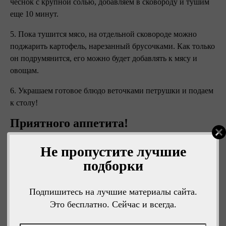
чеснок с крупной солью, добавляем в сковороду и тушим
еще 10 минут.
5. Пока тушится мясо, на отдельной сковороде можно
поджарить картофель, нарезанный брусочками. Как только
он подрумянится, его можно будет добавлять к мясу и
овощам.
6. Украшаем готовое блюдо веточками петрушки и подаем
к столу!
Приятного аппетита!
Не пропустите лучшие
подборки
Подпишитесь на лучшие материалы сайта.
Это бесплатно. Сейчас и всегда.