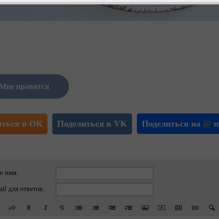
Мне нравится
иться в ОК
Поделиться в VK
Поделиться на
@
m
е имя:
il для ответов: