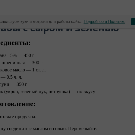
спользуем куки и метрики для работы сайта.
Подробнее в Политике
.
табы с сыром и зеленью
едиенты:
ана 15% — 450 г
 пшеничная — 300 г
ковое масло — 1 ст. л.
— 0,5 ч. л.
гуни — 350 г
нь (укроп, зеленый лук, петрушка) — по вкусу
отовление:
отовьте продукты.
ану соедините с маслом и солью. Перемешайте.