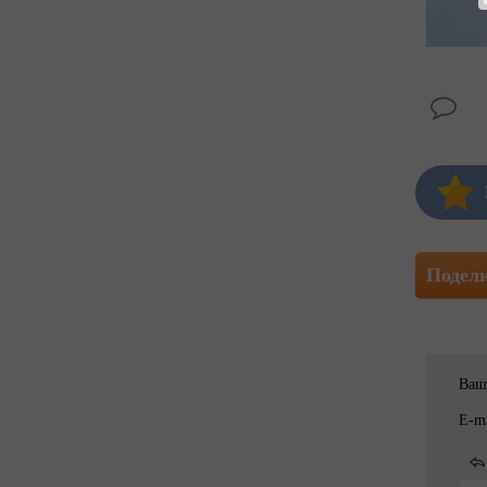
Подел
Ваш
E-ma