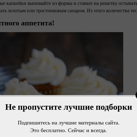
вые капкейки вынимайте из формы и ставьте на решетку остыва
ать золотым или тростниковым сахаром. Из этого количества тест
тного аппетита!
Не пропустите лучшие подборки
Подпишитесь на лучшие материалы сайта.
Это бесплатно. Сейчас и всегда.