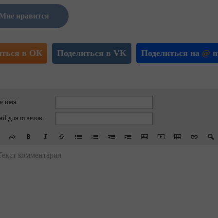
Мне нравится
иться в ОК
Поделиться в VK
Поделиться на
@
m
е имя:
il для ответов:
Текст комментария