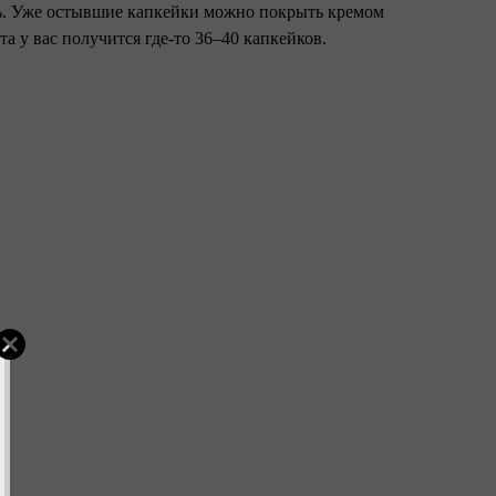
ть. Уже остывшие капкейки можно покрыть кремом
а у вас получится где-то 36–40 капкейков.