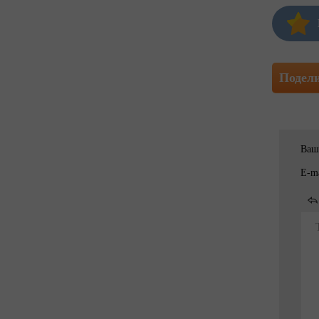
Подел
Ваш
E-ma