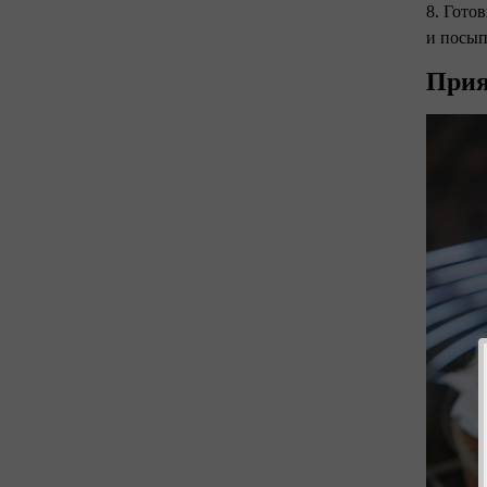
8. Гото
и посып
Прия