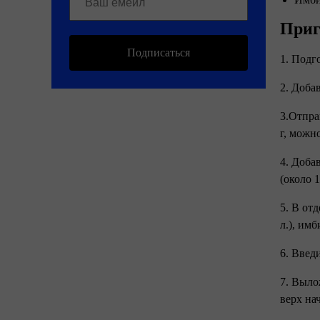
Приг
Подписаться
1. Подг
2. Доба
3.Отправ
г, можн
4. Доба
(около 1
5. В отд
л.), имби
6. Введ
7. Выло
верх на