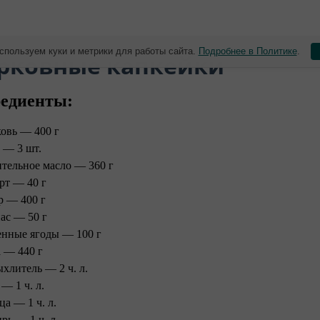
спользуем куки и метрики для работы сайта.
Подробнее в Политике
.
рковные капкейки
едиенты:
овь — 400 г
 — 3 шт.
ительное масло — 360 г
рт — 40 г
р — 400 г
ас — 50 г
нные ягоды — 100 г
 — 440 г
ыхлитель — 2 ч. л.
 — 1 ч. л.
ца — 1 ч. л.
рь — 1 ч. л.