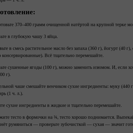
отовление:
отовьте 370–400 грамм очищенной натёртой на крупной терке мо
вьте в глубокую чашу 3 яйца.
ьте в смесь растительное масло без запаха (360 г), йогурт (40 г)
о консервированные). Всё тщательно перемешайте.
вьте сушенные ягоды (100 г), можно заменить изюмом. И, если х
00 г).
ельной чаше смешайте венчиком сухие ингредиенты: муку (440 г), р
рь (1 ч. л.).
ите сухие ингредиенты в жидкие и тщательно перемешайте.
жите тесто в формочки на ¾, тесто хорошо поднимается. Выпекай
чнёт румяниться — проверьте зубочисткой — сухая — значит гот