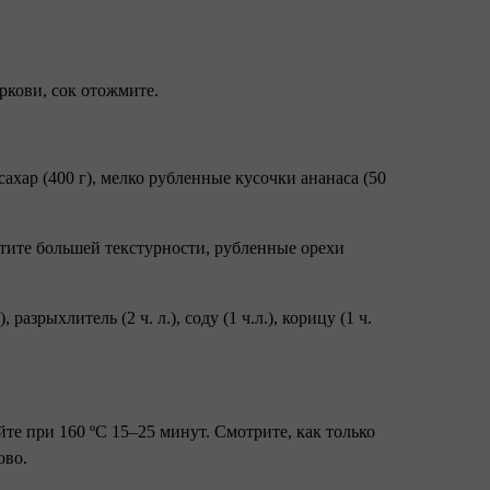
ркови, сок отожмите.
, сахар (400 г), мелко рубленные кусочки ананаса (50
отите большей текстурности, рубленные орехи
азрыхлитель (2 ч. л.), соду (1 ч.л.), корицу (1 ч.
те при 160 ºC 15–25 минут. Смотрите, как только
ово.