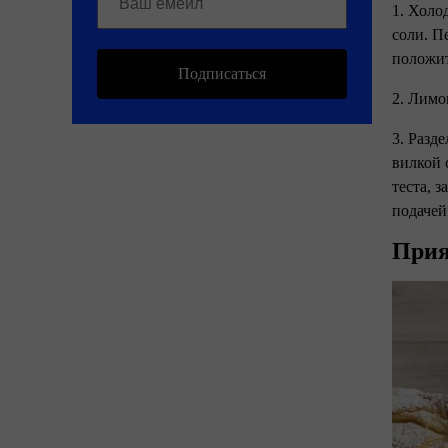
1. Холо
соли. П
положит
Подписаться
2. Лимо
3. Разде
вилкой 
теста, 
подачей
Прия