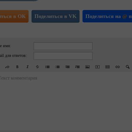
иться в ОК
Поделиться в VK
Поделиться на
@
m
е имя:
il для ответов:
Текст комментария