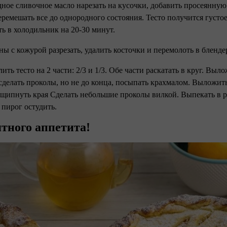
дное сливочное масло нарезать на кусочки, добавить просеянну
еремешать все до однородного состояния. Тесто получится густое
ь в холодильник на 20-30 минут.
ны с кожурой разрезать, удалить косточки и перемолоть в бленде
лить тесто на 2 части: 2/3 и 1/3. Обе части раскатать в круг. Вы
сделать проколы, но не до конца, посыпать крахмалом. Выложи
защипнуть края Сделать небольшие проколы вилкой. Выпекать в р
 пирог остудить.
тного аппетита!