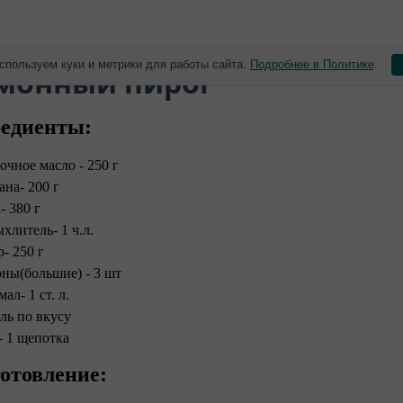
спользуем куки и метрики для работы сайта.
Подробнее в Политике
.
монный пирог
едиенты:
очное масло - 250 г
ана- 200 г
- 380 г
хлитель- 1 ч.л.
р- 250 г
ны(большие) - 3 шт
ал- 1 ст. л.
ль по вкусу
- 1 щепотка
отовление: