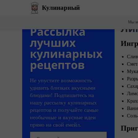
Кулинарный
Мы и
Ли
Рассылка
лучших
Ингр
кулинарных
Слив
рецептов
Смет
Мука
Разры
Не упустите возможность
Саха
удивить близких вкусными
Лимо
блюдами! Подпишитесь на
Крахм
нашу рассылку кулинарных
Вани
рецептов и получайте самые
Соль
необычные и вкусные идеи
прямо на свой емейл.
Приг