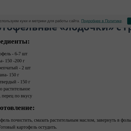
спользуем куки и метрики для работы сайта.
Подробнее в Политике
.
ртофельные «лодочки» с 
едиенты:
офель - 6-7 шт
ы- 150 -200 г
репчатый - 2 шт
ана- 150 г
твердый - 150 г
о растительное
, перец по вкусу
отовление:
офель почистить, смазать растительным маслом, завернуть в фоль
Готовый картофель остудить.