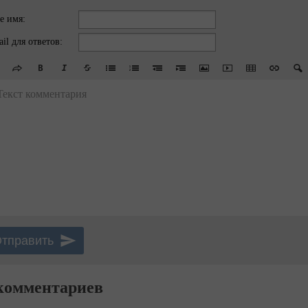
е имя:
il для ответов:
Текст комментария
комментариев