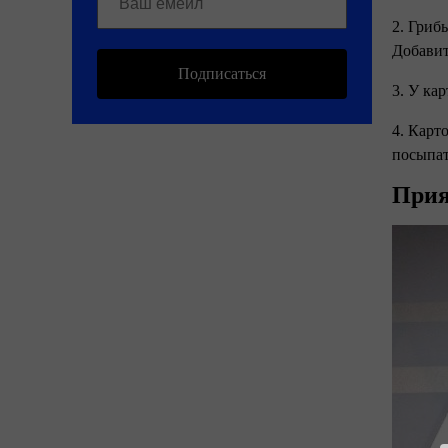
2. Гриб
Добавит
Подписаться
3. У ка
4. Карт
посыпат
Прия