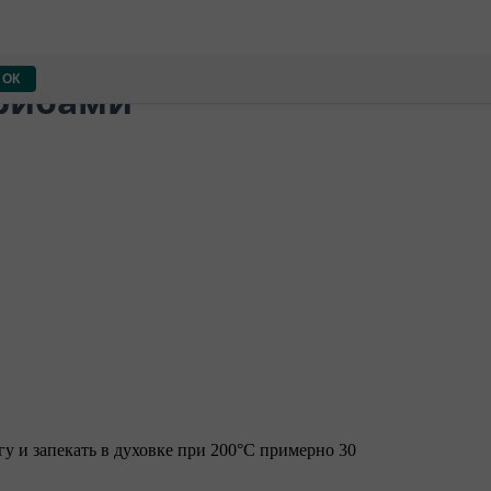
ОК
грибами
гу и запекать в духовке при 200°С примерно 30