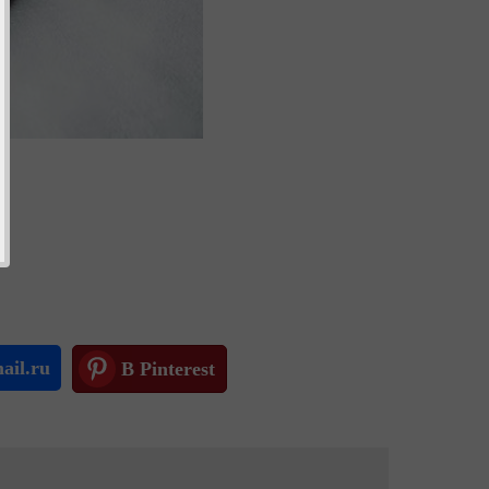
ail.ru
В Pinterest