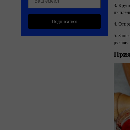
3. Круп
цыплен
Подписаться
4. Отпр
5. Запе
рукаве.
Прия