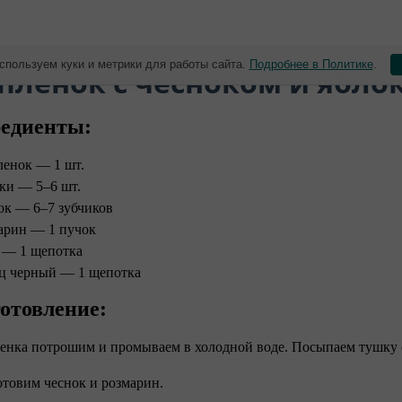
спользуем куки и метрики для работы сайта.
Подробнее в Политике
.
пленок с чесноком и ябло
едиенты:
енок — 1 шт.
ки — 5–6 шт.
ок — 6–7 зубчиков
арин — 1 пучок
 — 1 щепотка
ц черный — 1 щепотка
отовление:
енка потрошим и промываем в холодной воде. Посыпаем тушку 
отовим чеснок и розмарин.