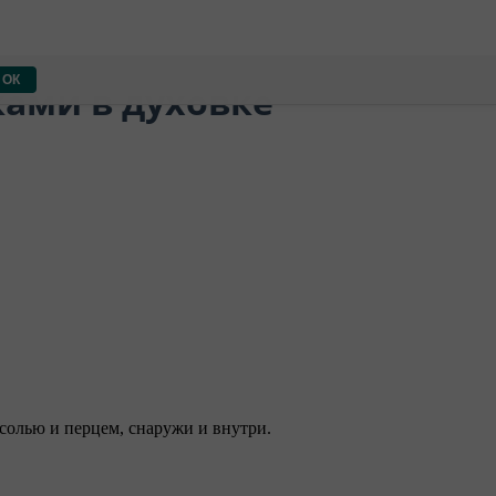
ОК
ками в духовке
солью и перцем, снаружи и внутри.