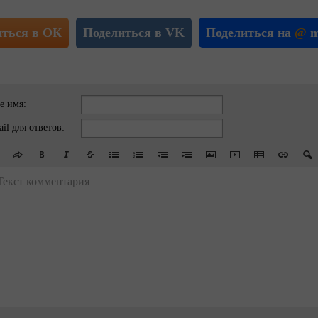
иться в ОК
Поделиться в VK
Поделиться на
@
m
е имя:
il для ответов:
Текст комментария