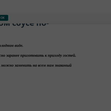
ОК
м соусе по-
олодном виде.
жно заранее приготовить к приходу гостей.
го можно заменить на всем нам знакомый