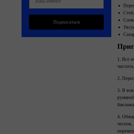
Пере
Стеб
Соев
Подписаться
Уксу
Сахар
Приг
1. Все 
чистить
2. Пере
3. В во
румяной
баклажа
4. Обжа
чеснок,
перемеш