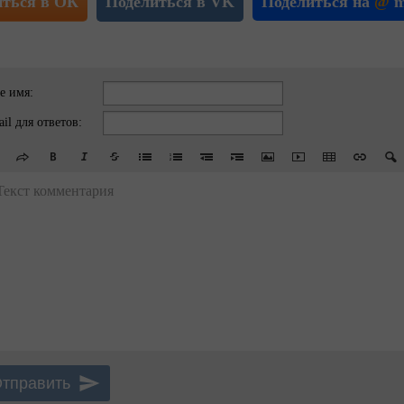
иться в ОК
Поделиться в VK
Поделиться на
@
m
е имя:
il для ответов:
Текст комментария