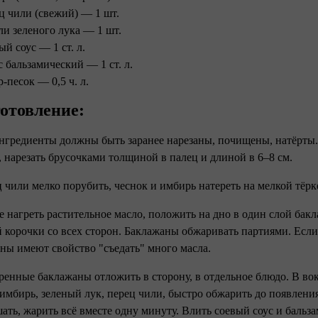
ц чили (свежий) — 1 шт.
ли зеленого лука — 1 шт.
ый соус — 1 ст. л.
с бальзамический — 1 ст. л.
-песок — 0,5 ч. л.
отовление:
ингредиенты должны быть заранее нарезаны, почищены, натёрты
, нарезать брусочками толщиной в палец и длиной в 6–8 см.
ц чили мелко порубить, чеснок и имбирь натереть на мелкой тёрк
ке нагреть растительное масло, положить на дно в один слой ба
 корочки со всех сторон. Баклажаны обжаривать партиями. Если 
ны имеют свойство "съедать" много масла.
ренные баклажаны отложить в сторону, в отдельное блюдо. В вок 
 имбирь, зеленый лук, перец чили, быстро обжарить до появления
ать, жарить всё вместе одну минуту. Влить соевый соус и бальза