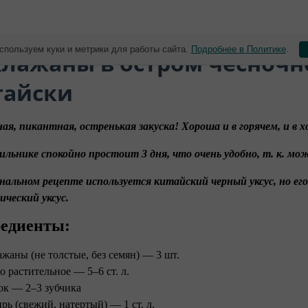
спользуем куки и метрики для работы сайта.
Подробнее в Политике
.
клажаны в остром чесночно
тайски
я, пикантная, остренькая закуска! Хороша и в горячем, и в х
ильнике спокойно простоит 3 дня, что очень удобно, т. к. мо
нальном рецепте используется китайский черный уксус, но е
ический уксус.
едиенты:
ажаны (не толстые, без семян) — 3 шт.
о растительное — 5–6 ст. л.
ок — 2–3 зубчика
рь (свежий, натертый) — 1 ст. л.