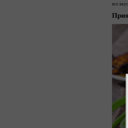
все вку
Прия