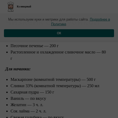
Кулинарный
​Чизкейк с голубикой
Мы используем куки и метрики для работы сайта.
Подробнее в
Политике
.
Ингредиенты:
ОК
Песочное печенье — 200 г
Растопленное и охлажденное сливочное масло — 80
г
Для начинки:
Маскарпоне (комнатной температуры) — 500 г
Сливки 33% (комнатной температуры) — 250 мл
Сахарная пудра — 150 г
Ваниль — по вкусу
Желатин — 3 ч. л.
Сок лайма — 2 ч. л.
Свежая голубика — по вкусу