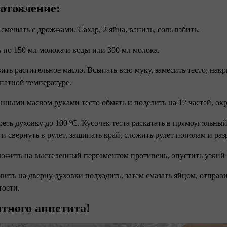
отовление: ⠀
 смешать с дрожжами. Сахар, 2 яйца, ваниль, соль взбить.
ь по 150 мл молока и воды или 300 мл молока.
вить растительное масло. Всыпать всю муку, замесить тесто, нак
натной температуре.
анными маслом руками тесто обмять и поделить на 12 частей, ок
греть духовку до 100 ºС. Кусочек теста раскатать в прямоугольн
 и свернуть в рулет, защипать край, сложить рулет пополам и разр
ложить на выстеленный пергаментом противень, опустить узки
авить на дверцу духовки подходить, затем смазать яйцом, отправ
тости. ⠀
тного аппетита!