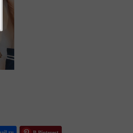
ail.ru
В Pinterest