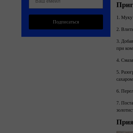
Приг
1. Муку
Подписаться
2. Влит
3. Доба
при ком
4. Смаз
5. Разо
сахаром
6. Пере
7. Пост
золотис
Прия