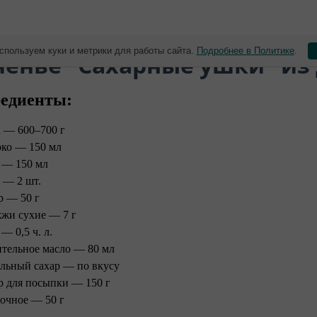
спользуем куки и метрики для работы сайта.
Подробнее в Политике
.
ченье "Сахарные ушки" из
едиенты:
 — 600–700 г
ко — 150 мл
 — 150 мл
 — 2 шт.
р — 50 г
жи сухие — 7 г
— 0,5 ч. л.
ительное масло — 80 мл
льный сахар — по вкусу
р для посыпки — 150 г
очное — 50 г ⠀