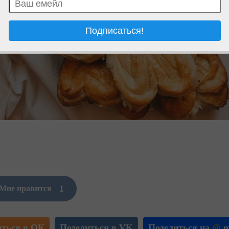
1
Мне нравится
иться в ОК
Поделиться в VK
Поделиться на
@
m