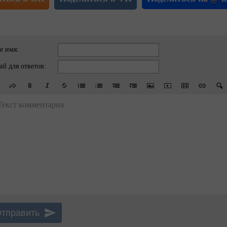
е имя:
il для ответов:
Текст комментария