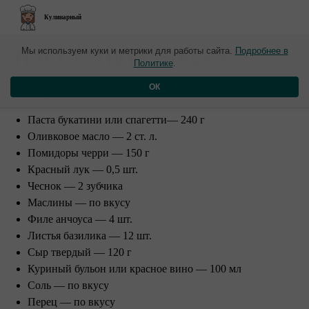
Кулинарный
​Паста "Путтанеска"
Мы используем куки и метрики для работы сайта.
Подробнее в
Политике
.
Ингредиенты:
ОК
Паста букатини или спагетти— 240 г
Оливковое масло — 2 ст. л.
Помидоры черри — 150 г
Красный лук — 0,5 шт.
Чеснок — 2 зубчика
Маслины — по вкусу
Филе анчоуса — 4 шт.
Листья базилика — 12 шт.
Сыр твердый — 120 г
Куриный бульон или красное вино — 100 мл
Соль — по вкусу
Перец — по вкусу