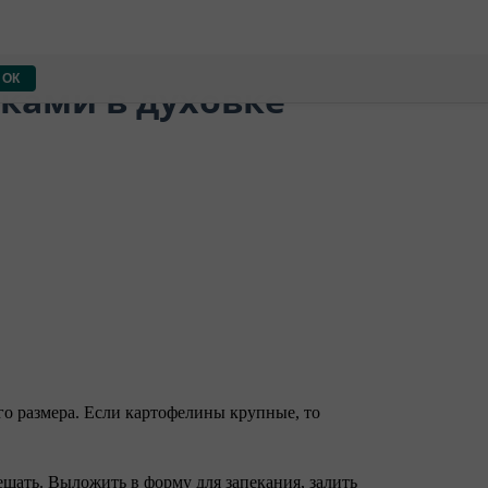
ОК
чками в духовке
его размера. Если картофелины крупные, то
ешать. Выложить в форму для запекания, залить