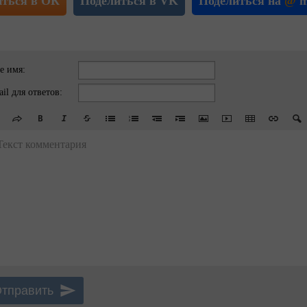
иться в ОК
Поделиться в VK
Поделиться на
@
m
е имя:
il для ответов:
Текст комментария