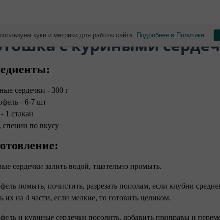
спользуем куки и метрики для работы сайта.
Подробнее в Политике
.
артошка с куриными серде
едиенты:
ные сердечки - 300 г
офель - 6-7 шт
- 1 стакан
, специи по вкусу
отовление:
ные сердечки залить водой, тщательно промыть.
офель помыть, почистить, разрезать пополам, если клубни средн
ь их на 4 части, если мелкие, то готовить целиком.
офель и куриные сердечки посолить, добавить приправы и перем