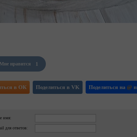
1
Мне нравится
иться в ОК
Поделиться в VK
Поделиться на
@
m
е имя:
il для ответов: