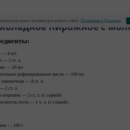
спользуем куки и метрики для работы сайта.
Подробнее в Политике
.
коладное пирожное с мол
едиенты:
 — 4 шт.
 — 3 ст. л.
ко — 20 мл
ительное рафинированное масло — 100 мл
 пшеничная — 4 ст. л.
— 2 ст. л.
-порошок — 2 ст. л. (с горкой)
хлитель теста — 1 ч. л. (с горкой)
ана — 100 г