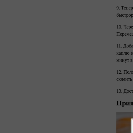
9. Тепе
быстро
10. Чер
Переме
11. Доб
каплю в
минут в
12. Пол
склеить
13. Дос
Прия