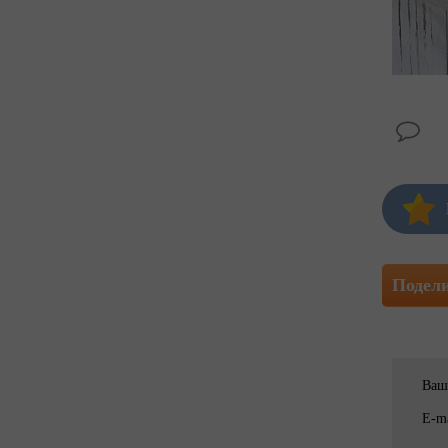
Подел
Ваш
E-ma