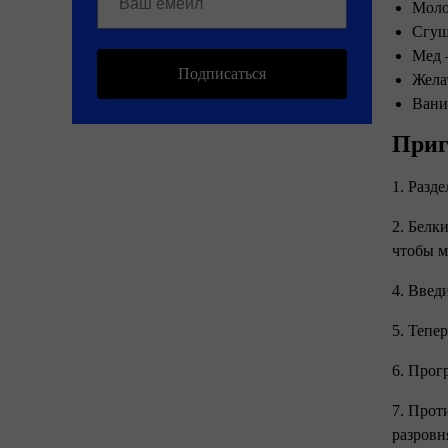
Моло
Сгущ
Мед 
Подписаться
Жела
Вани
Приг
1. Разд
2. Белк
чтобы м
4. Введ
5. Тепе
6. Прог
7. Прот
разровн