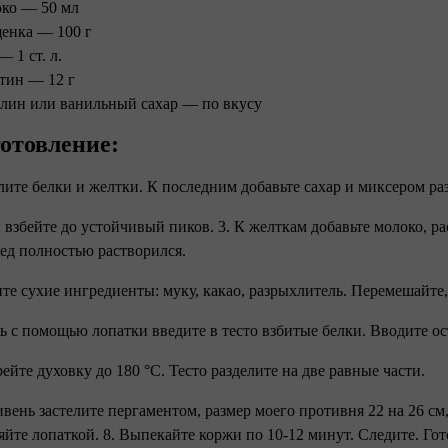
ко — 50 мл
енка — 100 г
— 1 ст. л.
тин — 12 г
лин или ванильный сахар — по вкусу
отовление:
елите белки и желтки. К последним добавьте сахар и миксером р
и взбейте до устойчивый пиков. 3. К желткам добавьте молоко, р
ед полностью растворился.
ите сухие ингредиенты: муку, какао, разрыхлитель. Перемешайте
рь с помощью лопатки введите в тесто взбитые белки. Вводите
рейте духовку до 180 °С. Тесто разделите на две равные части.
ивень застелите пергаментом, размер моего противня 22 на 26 см
яйте лопаткой. 8. Выпекайте коржи по 10-12 минут. Следите. Го