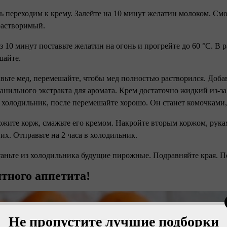
рь переходим к крему. Залейте на 10 минут желатин молоком. См
растворимый.
ез 10 минут поставьте желатин на огонь и прогрейте до 60 °С. В
шайте.
авьте мед, перемешайте, чтобы мед полностью растворился. Доба
анильного экстракта для аромата. Крем достаточно жидкий из-за 
 холодильник, после перемешайте хорошо. Он станет комочками,
ожите корж, смажьте его кремом. Накройте вторым коржом, рука
 их. Отправьте на 2 часа в холодильник.
таньте из холодильника будущие пирожные. Подравняйте края. П
тного аппетита!
Не пропустите лучшие подборки