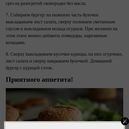
срез на разогретой сковородке без масла.
7. Собираем бургер: на нижнюю часть булочки
выкладываем лист салата, сверху поливаем сметанным
соусом и выкладываем кольца огурцов. При желании на
этом этапе можно добавить помидоры, нарезанные
кольцами.
8. Сверху выкладываем кусочки курицы, на них огурчики,
лист салата и сверху накрываем булочкой. Домашний
бургер с курицей готов.
Приятного аппетита!