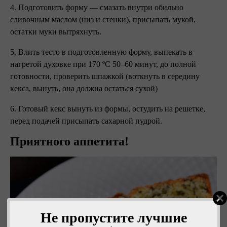
4. Подготовить форму — смазать внутри обильно
сливочным маслом (низ и стенки), присыпать мукой,
остатки муки вытряхнуть.
5. Влить тесто в подготовленную форму, выпекать в
нагретой духовке при 170 ºC 50–60 минут, до полной
готовности, проверить шпажкой (воткнуть в середину
кекса, вынуть, она должна остаться сухой)
6. Готовый кекс вынуть из формы, остудить на решетке,
перед подачей присыпать сахарной пудрой.
Приятного аппетита!
Не пропустите лучшие