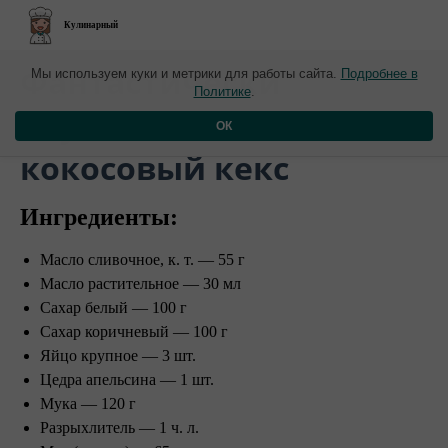
Кулинарный
​Фантастически
Мы используем куки и метрики для работы сайта.
Подробнее в
Политике
.
вкусный маково-
ОК
кокосовый кекс ⠀
Ингредиенты:⠀
⠀
Масло сливочное, к. т. — 55 г
Масло растительное — 30 мл
Сахар белый — 100 г
Сахар коричневый — 100 г
Яйцо крупное — 3 шт.
Цедра апельсина — 1 шт.
Мука — 120 г
Разрыхлитель — 1 ч. л.