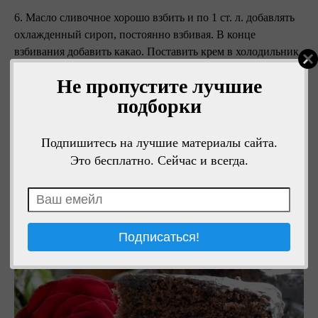
6. Масло сливочное хорошо взбить и по 1 ст. л. добавлять
охлажденный сироп, постоянно взбивая. В конце
взбивания добавить какао. Поставить крем в холодильник
на 5 минут.
Не пропустите лучшие
7. Приготовить глазурь: смешать все ингредиенты и
подборки
варить, постоянно помешивая, пока не начнет густеть.
Подпишитесь на лучшие материалы сайта.
8. Коржи выложить на тарелку, смазать кремом. Верхний
корж и бока смазать абрикосовым вареньем.Сверху
Это бесплатно. Сейчас и всегда.
покрыть торт горячей глазурью. Оставить торт в
холодильнике на несколько часов, а лучше на всю ночь.
Приятного аппетита!